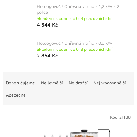
Hotdogovač / Ohřevná vitrína - 1,2 kW - 2
police
Skladem : dodání do 6-8 pracovních dní
4 344 Kč
Hotdogovač / Ohřevná vitrína - 0,8 kW
Skladem : dodání do 6-8 pracovních dní
2 854 Kč
Ř
a
Doporučujeme
Nejlevnější
Nejdražší
Nejprodávanější
z
e
Abecedně
n
í
V
p
Kód:
21188
ý
r
p
o
i
d