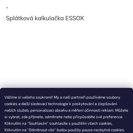
×
Splátková kalkulačka ESSOX
Vážíme si vašeho soukromí! My a naši partneři používáme soubory
cookies a další sledovací technologie k poskytování a zlepšování
našich služeb, personalizaci obsahu a měření účinnosti reklam. Můžete
si vybrat, zda přijmete, odmítnete nebo přizpůsobíte své preference.
Kliknutím na "Souhlasím" souhlasíte s použitím všech cookies.
Kliknutím na "Odmítnout vše" budou použity pouze nezbytné cookies.