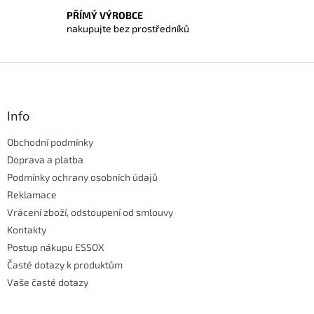
i
PŘÍMÝ VÝROBCE
s
nakupujte bez prostředníků
u
Z
á
p
a
Info
t
Obchodní podmínky
í
Doprava a platba
Podmínky ochrany osobních údajů
Reklamace
Vrácení zboží, odstoupení od smlouvy
Kontakty
Postup nákupu ESSOX
Časté dotazy k produktům
Vaše časté dotazy