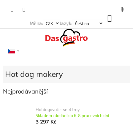
Přejít
na
obsah
NÁKU
Měna:
Jazyk:
KOŠÍK
Hot dog makery
Nejprodávanější
Hotdogovač - se 4 trny
Skladem : dodání do 6-8 pracovních dní
3 297 Kč