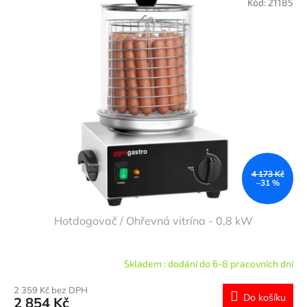
Kód:
21185
4 173 Kč
–31 %
Hotdogovač / Ohřevná vitrína - 0,8 kW
Skladem : dodání do 6-8 pracovních dní
2 359 Kč bez DPH
Do košíku
2 854 Kč