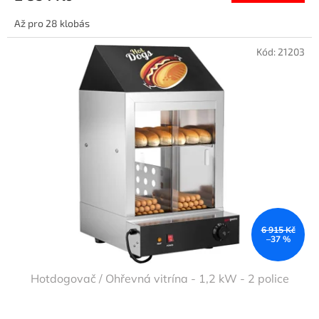
Až pro 28 klobás
Kód:
21203
6 915 Kč
–37 %
Hotdogovač / Ohřevná vitrína - 1,2 kW - 2 police