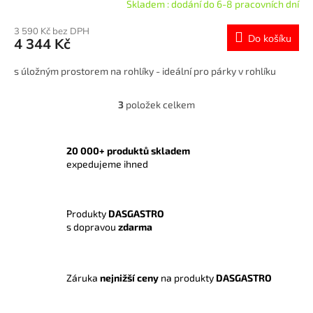
Skladem : dodání do 6-8 pracovních dní
3 590 Kč bez DPH
Do košíku
4 344 Kč
s úložným prostorem na rohlíky - ideální pro párky v rohlíku
3
položek celkem
O
v
l
á
20 000+ produktů skladem
d
expedujeme ihned
a
c
í
Produkty
DASGASTRO
p
s dopravou
zdarma
r
v
k
y
Záruka
nejnižší ceny
na produkty
DASGASTRO
v
ý
p