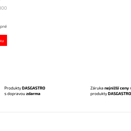
x800
upné
ku
O
v
l
á
Záruka
nejnižší ceny
Produkty
DASGASTRO
d
produkty
DASGASTR
s dopravou
zdarma
a
c
í
p
r
v
k