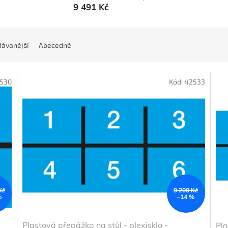
9 491 Kč
ávanější
Abecedně
530
Kód:
42533
Kč
9 200 Kč
%
–14 %
Plastová přepážka na stůl - plexisklo -
Pla