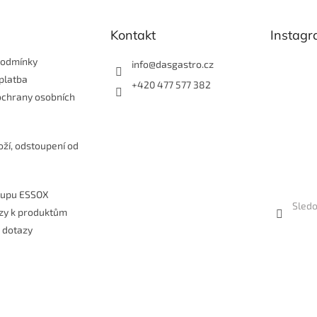
y
v
Kontakt
Instag
ý
p
i
podmínky
info
@
dasgastro.cz
s
platba
+420 477 577 382
u
ochrany osobních
e
oží, odstoupení od
kupu ESSOX
Sledo
zy k produktům
 dotazy