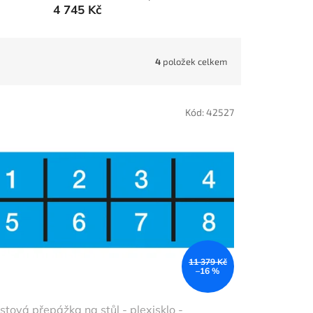
4 745 Kč
4
položek celkem
Kód:
42527
11 379 Kč
–16 %
stová přepážka na stůl - plexisklo -