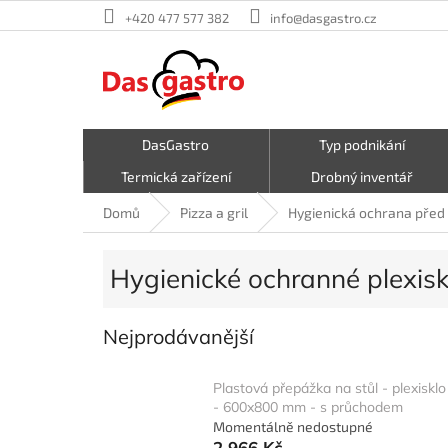
Přejít
+420 477 577 382
info@dasgastro.cz
na
obsah
DasGastro
Typ podnikání
Termická zařízení
Drobný inventář
Malé kuchyňské spotřebiče
Kavárna a zmrzlina
Domů
Pizza a gril
Hygienická ochrana před 
Hrnce a pánve
První pomoc
Hygienické ochranné plexisk
Nejprodávanější
Plastová přepážka na stůl - plexisklo
- 600x800 mm - s průchodem
Momentálně nedostupné
2 966 Kč