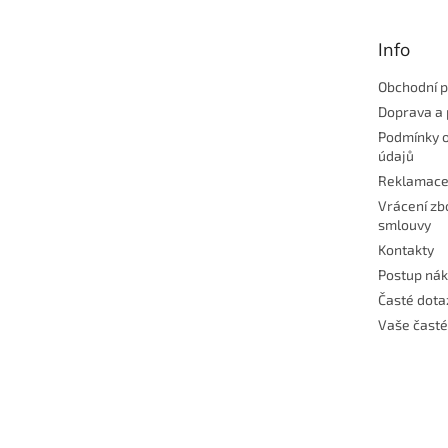
a
t
Info
í
Obchodní 
Doprava a 
Podmínky 
údajů
Reklamac
Vrácení zb
smlouvy
Kontakty
Postup ná
Časté dota
Vaše časté