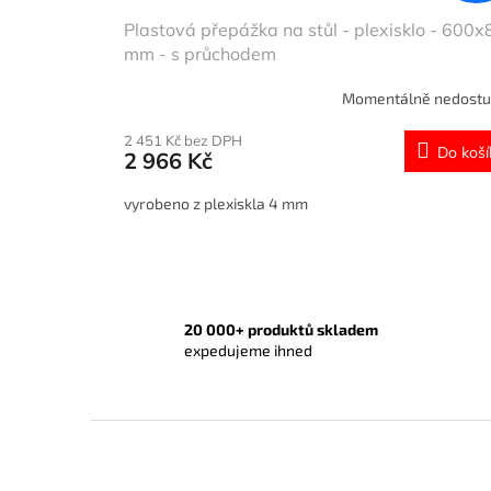
Plastová přepážka na stůl - plexisklo - 600
mm - s průchodem
Momentálně nedost
2 451 Kč bez DPH
Do koší
2 966 Kč
vyrobeno z plexiskla 4 mm
20 000+ produktů skladem
expedujeme ihned
Z
á
p