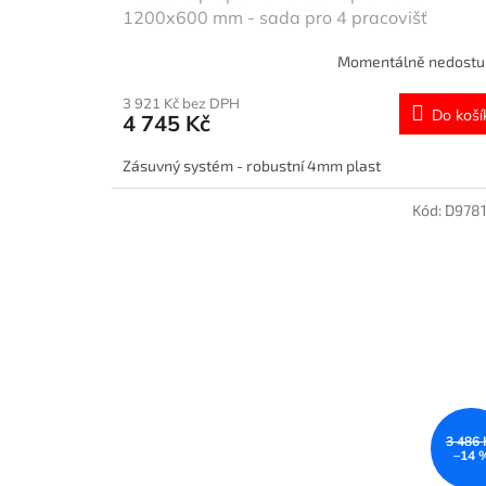
1200x600 mm - sada pro 4 pracovišť
Momentálně nedost
3 921 Kč bez DPH
Do koší
4 745 Kč
Zásuvný systém - robustní 4mm plast
Kód:
D978
3 486 
–14 