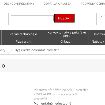
OBCHODNÍ PODMÍNKY
DOPRAVA A PLATBA
PODMÍNKY OCHR
CZK
HLEDAT
Konvektomaty a pekařské
Varná technologie
Kuchyň
pece
Pizza a gril
Chlazení
Nábytek 
Vzduchotechnika
Stolování a Servírování
Textil (utě
viry
Hygienické ochranné plexisklo
LED - světelné nápisy
Kontakty
lo
Plastová přepážka na stůl - plexisklo
- 2400x600 mm - sada pro 8
pracovišť
Momentálně nedostupné