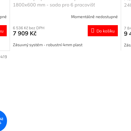
1800x600 mm - sada pro 6 pracovišť
24
upné
Momentálně nedostupné
6 536 Kč bez DPH
7 8
ku
Do košíku
7 909 Kč
9 
Zásuvný systém - robustní 4mm plast
Zás
1419
Kč
%