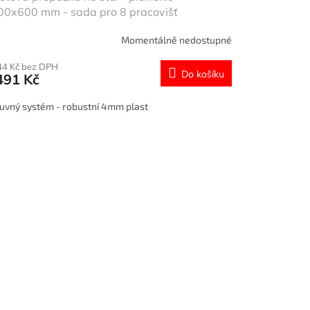
00x600 mm - sada pro 8 pracovišť
Momentálně nedostupné
44 Kč bez DPH
Do košíku
491 Kč
uvný systém - robustní 4mm plast