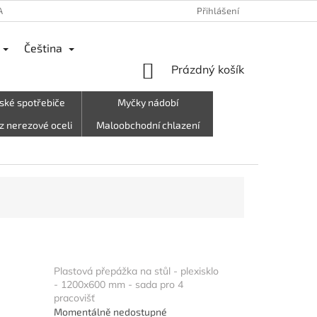
ANY OSOBNÍCH ÚDAJŮ
REKLAMACE
VRÁCENÍ ZBOŽÍ, ODSTOUPEN
Přihlášení
Čeština
NÁKUPNÍ
Prázdný košík
KOŠÍK
ské spotřebiče
Myčky nádobí
z nerezové oceli
Maloobchodní chlazení
rky, oblečení atd.)
Letní stánek☀️
Plastová přepážka na stůl - plexisklo
- 1200x600 mm - sada pro 4
pracovišť
Momentálně nedostupné