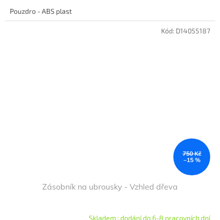
Pouzdro - ABS plast
Kód:
D14055187
750 Kč
–15 %
Zásobník na ubrousky - Vzhled dřeva
Skladem : dodání do 6-8 pracovních dní