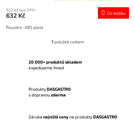
522 Kč bez DPH
Do košíku
632 Kč
Pouzdro : ABS plast
7
položek celkem
O
v
l
á
20 000+ produktů skladem
d
expedujeme ihned
a
c
í
Produkty
DASGASTRO
p
s dopravou
zdarma
r
v
k
y
Záruka
nejnižší ceny
na produkty
DASGASTRO
v
ý
p