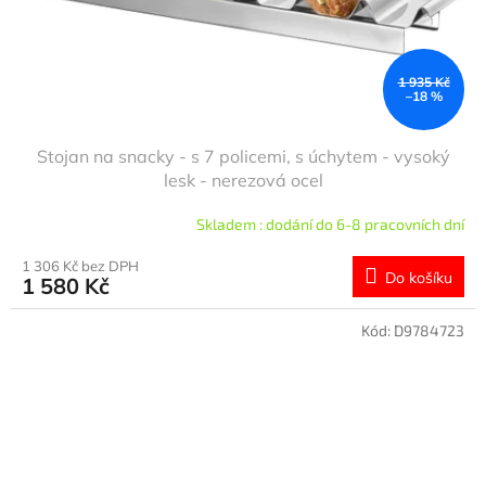
1 935 Kč
–18 %
Stojan na snacky - s 7 policemi, s úchytem - vysoký
lesk - nerezová ocel
Skladem : dodání do 6-8 pracovních dní
1 306 Kč bez DPH
Do košíku
1 580 Kč
Kód:
D9784723