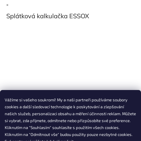
×
Splátková kalkulačka ESSOX
Vážíme si vašeho soukromí! My a naši partneři používáme soubory
cookies a další sledovací technologie k poskytování a zlepšování
našich služeb, personalizaci obsahu a měření účinnosti reklam. Můžete
si vybrat, zda přijmete, odmítnete nebo přizpůsobíte své preference.
Kliknutím na "Souhlasím" souhlasíte s použitím všech cookies.
Kliknutím na "Odmítnout vše" budou použity pouze nezbytné cookies.