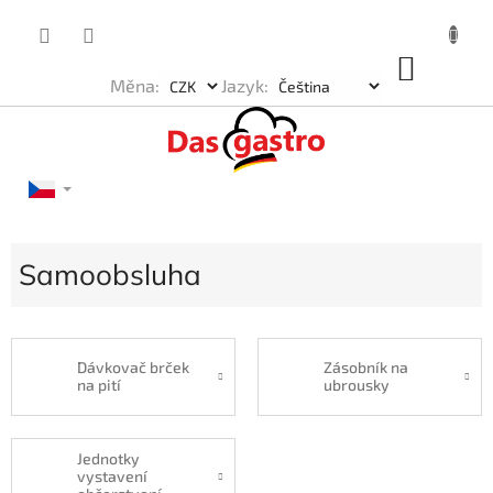
Přejít
na
obsah
NÁKU
Měna:
Jazyk:
KOŠÍK
Samoobsluha
Dávkovač brček
Zásobník na
na pití
ubrousky
Jednotky
vystavení