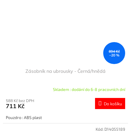
894 Kč
–20 %
Zásobník na ubrousky - Černá/hnědá
Skladem : dodání do 6-8 pracovních dní
588 Kč bez DPH
Do košíku
711 Kč
Pouzdro : ABS plast
Kód:
D14055189