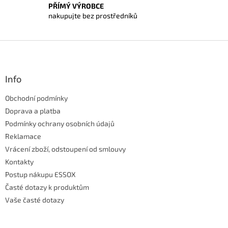
i
PŘÍMÝ VÝROBCE
s
nakupujte bez prostředníků
u
Z
á
p
a
Info
t
Obchodní podmínky
í
Doprava a platba
Podmínky ochrany osobních údajů
Reklamace
Vrácení zboží, odstoupení od smlouvy
Kontakty
Postup nákupu ESSOX
Časté dotazy k produktům
Vaše časté dotazy