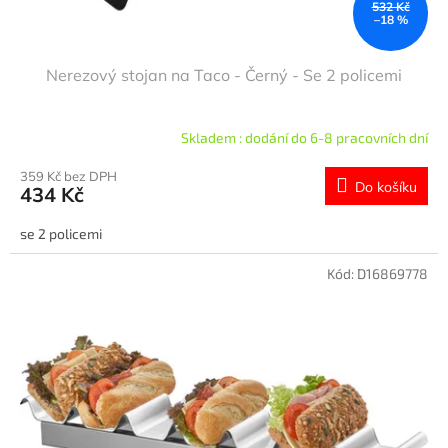
532 Kč
–18 %
Nerezový stojan na Taco - Černý - Se 2 policemi
Skladem : dodání do 6-8 pracovních dní
359 Kč bez DPH
Do košíku
434 Kč
se 2 policemi
Kód:
D16869778