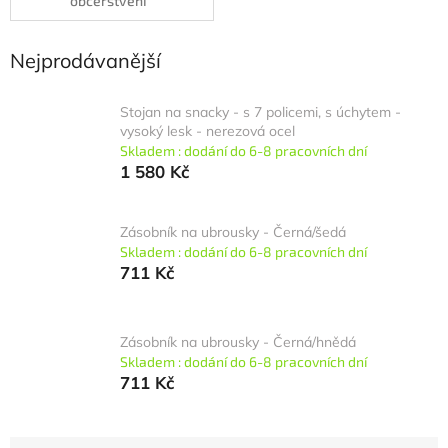
občerstvení
Nejprodávanější
Stojan na snacky - s 7 policemi, s úchytem -
vysoký lesk - nerezová ocel
Skladem : dodání do 6-8 pracovních dní
1 580 Kč
Zásobník na ubrousky - Černá/šedá
Skladem : dodání do 6-8 pracovních dní
711 Kč
Zásobník na ubrousky - Černá/hnědá
Skladem : dodání do 6-8 pracovních dní
711 Kč
Ř