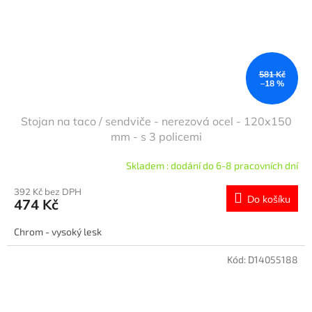
581 Kč
–18 %
Stojan na taco / sendviče - nerezová ocel - 120x150
mm - s 3 policemi
Skladem : dodání do 6-8 pracovních dní
392 Kč bez DPH
Do košíku
474 Kč
Chrom - vysoký lesk
Kód:
D14055188