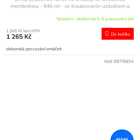
membránou - 946 ml - se šroubovacím uzávěrem a
uzavírací čepičkou
Skladem : dodání do 6-8 pracovních dní
1 045 Kč bez DPH
Do košíku
1 265 Kč
dokonalé porcování omáček
Kód:
D9776654
617 Kč