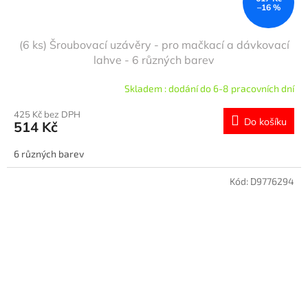
–16 %
(6 ks) Šroubovací uzávěry - pro mačkací a dávkovací
lahve - 6 různých barev
Skladem : dodání do 6-8 pracovních dní
425 Kč bez DPH
Do košíku
514 Kč
6 různých barev
Kód:
D9776294