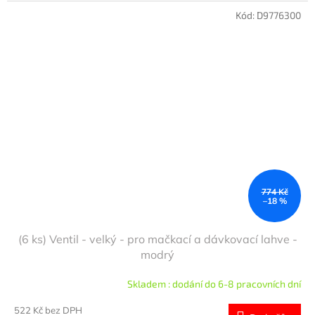
Kód:
D9776300
774 Kč
–18 %
(6 ks) Ventil - velký - pro mačkací a dávkovací lahve -
modrý
Skladem : dodání do 6-8 pracovních dní
522 Kč bez DPH