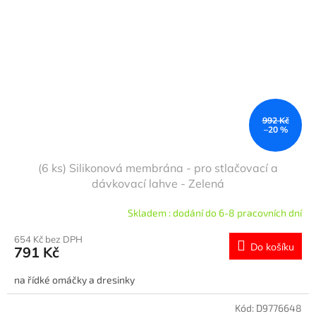
992 Kč
–20 %
(6 ks) Silikonová membrána - pro stlačovací a
dávkovací lahve - Zelená
Skladem : dodání do 6-8 pracovních dní
654 Kč bez DPH
Do košíku
791 Kč
na řídké omáčky a dresinky
Kód:
D9776648