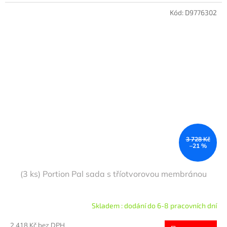
Kód:
D9776302
3 728 Kč
–21 %
(3 ks) Portion Pal sada s tříotvorovou membránou
Skladem : dodání do 6-8 pracovních dní
2 418 Kč bez DPH