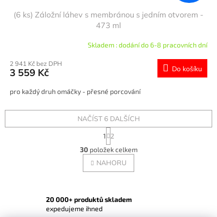
(6 ks) Záložní láhev s membránou s jedním otvorem -
473 ml
Skladem : dodání do 6-8 pracovních dní
2 941 Kč bez DPH
Do košíku
3 559 Kč
pro každý druh omáčky - přesné porcování
NAČÍST 6 DALŠÍCH
S
1
2
t
O
r
30
položek celkem
v
á
l
NAHORU
n
á
k
o
d
v
a
á
c
20 000+ produktů skladem
n
í
expedujeme ihned
í