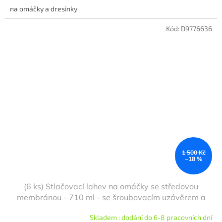
na omáčky a dresinky
Kód:
D9776636
1 500 Kč
–18 %
(6 ks) Stlačovací lahev na omáčky se středovou
membránou - 710 ml - se šroubovacím uzávěrem a
uzavírací čepičkou
Skladem : dodání do 6-8 pracovních dní