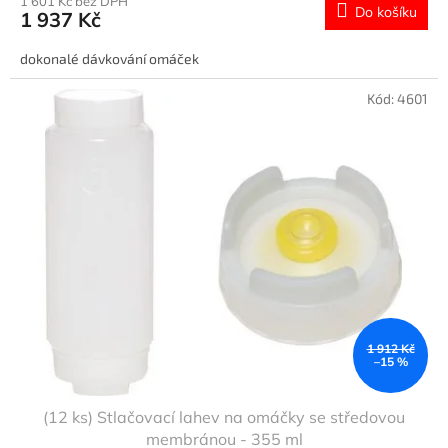
1 601 Kč bez DPH
Do košíku
1 937 Kč
dokonalé dávkování omáček
Kód:
4601
1 912 Kč
–15 %
(12 ks) Stlačovací lahev na omáčky se středovou
membránou - 355 ml