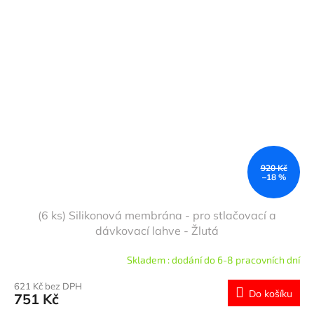
920 Kč
–18 %
(6 ks) Silikonová membrána - pro stlačovací a
dávkovací lahve - Žlutá
Skladem : dodání do 6-8 pracovních dní
621 Kč bez DPH
Do košíku
751 Kč