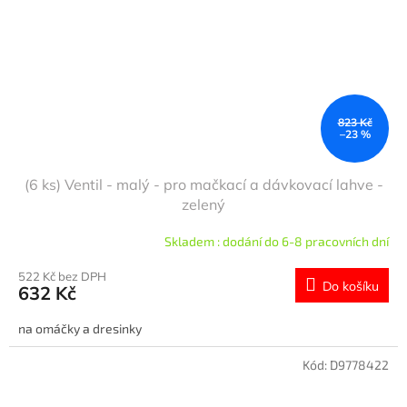
823 Kč
–23 %
(6 ks) Ventil - malý - pro mačkací a dávkovací lahve -
zelený
Skladem : dodání do 6-8 pracovních dní
522 Kč bez DPH
Do košíku
632 Kč
na omáčky a dresinky
Kód:
D9778422