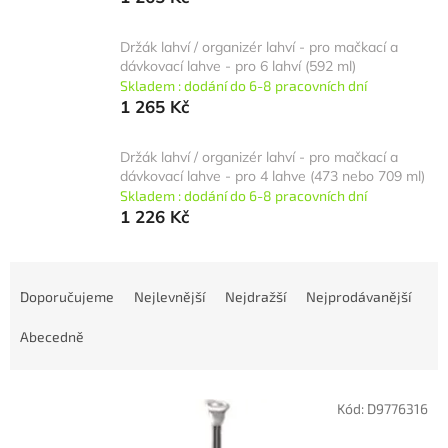
Držák lahví / organizér lahví - pro mačkací a
dávkovací lahve - pro 6 lahví (592 ml)
Skladem : dodání do 6-8 pracovních dní
1 265 Kč
Držák lahví / organizér lahví - pro mačkací a
dávkovací lahve - pro 4 lahve (473 nebo 709 ml)
Skladem : dodání do 6-8 pracovních dní
1 226 Kč
Ř
a
Doporučujeme
Nejlevnější
Nejdražší
Nejprodávanější
z
e
Abecedně
n
í
V
p
Kód:
D9776316
ý
r
p
o