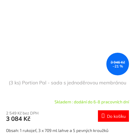
3 946 Kč
–21 %
(3 ks) Portion Pal - sada s jednoděrovou membránou
Skladem : dodání do 6-8 pracovních dní
2 549 Kč bez DPH
Do košíku
3 084 Kč
Obsah: 1 rukojeť, 3 x 709 ml lahve a 5 pevných kroužků