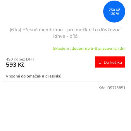
750 Kč
–20 %
(6 ks) Přesná membrána - pro mačkací a dávkovací
láhve - bílá
Skladem : dodání do 6-8 pracovních dní
490 Kč bez DPH
Do košíku
593 Kč
Vhodné do omáček a dresinků
Kód:
D9776651