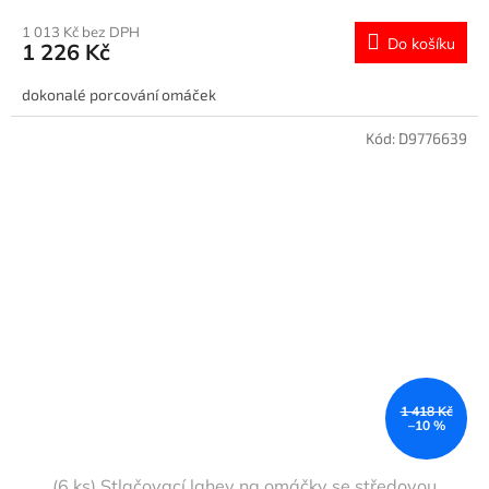
1 013 Kč bez DPH
Do košíku
1 226 Kč
dokonalé porcování omáček
Kód:
D9776639
1 418 Kč
–10 %
(6 ks) Stlačovací lahev na omáčky se středovou