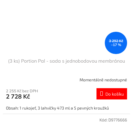
3 292 Kč
–17 %
(3 ks) Portion Pal - sada s jednobodovou membránou
Momentálně nedostupné
2 255 Kč bez DPH
Do košíku
2 728 Kč
Obsah: 1 rukojeť, 3 lahvičky 473 ml a 5 pevných kroužků
Kód:
D9776666