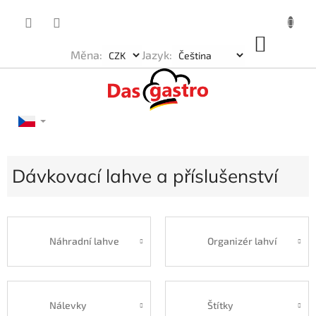
Přejít
na
obsah
NÁKU
Měna:
Jazyk:
KOŠÍK
Dávkovací lahve a příslušenství
Náhradní lahve
Organizér lahví
Nálevky
Štítky