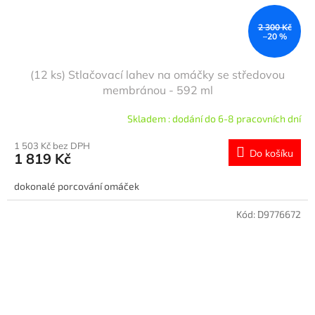
2 300 Kč
–20 %
(12 ks) Stlačovací lahev na omáčky se středovou
membránou - 592 ml
Skladem : dodání do 6-8 pracovních dní
1 503 Kč bez DPH
Do košíku
1 819 Kč
dokonalé porcování omáček
Kód:
D9776672