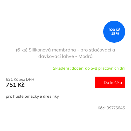
920 Kč
–18 %
(6 ks) Silikonová membrána - pro stlačovací a
dávkovací lahve - Modrá
Skladem : dodání do 6-8 pracovních dní
621 Kč bez DPH
Do košíku
751 Kč
pro husté omáčky a dresinky
Kód:
D9776645