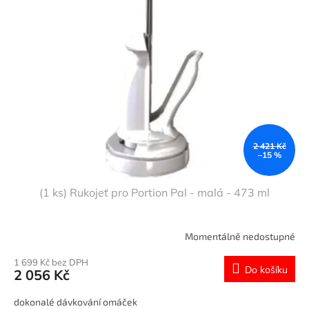
i
d
s
u
p
k
r
t
o
ů
d
u
k
t
ů
2 421 Kč
–15 %
(1 ks) Rukojeť pro Portion Pal - malá - 473 ml
Momentálně nedostupné
1 699 Kč bez DPH
Do košíku
2 056 Kč
dokonalé dávkování omáček