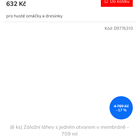
Do košíku
632 Kč
pro husté omáčky a dresinky
Kód:
D9776310
4 769 Kč
–17 %
(6 ks) Záložní láhev s jedním otvorem v membráně -
709 ml