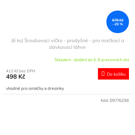
678 Kč
–26 %
(6 ks) Šroubovací víčko - prodyšné - pro mačkací a
dávkovací láhve
Skladem : dodání do 6-8 pracovních dní
412 Kč bez DPH
Do košíku
498 Kč
vhodné pro omáčky a dresinky
Kód:
D9776298