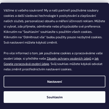
p
r
v
Vážíme si vašeho soukromí! My a naši partneři používáme soubory
Produkty
DASGASTRO
k
cookies a další sledovací technologie k poskytování a zlepšování
s dopravou
zdarma
y
našich služeb, personalizaci obsahu a měření účinnosti reklam. Můžete
v
si vybrat, zda přijmete, odmítnete nebo přizpůsobíte své preference.
ý
Kliknutím na "Souhlasím" souhlasíte s použitím všech cookies.
p
Záruka
nejnižší ceny
na produkty
DASGASTRO
i
Kliknutím na "Odmítnout vše" budou použity pouze nezbytné cookies.
s
Svá nastavení můžete kdykoli změnit.
u
PŘÍMÝ VÝROBCE
Pro více informací o tom, jak používáme cookies a zpracováváme vaše
nakupujte bez prostředníků
osobní údaje, si přečtěte naše
Zásady ochrany osobních údajů
a
Jak
Google zpracovává osobní údaje
. Svůj souhlas můžete kdykoli odvolat
nebo změnit prostřednictvím nastavení cookies.
Z
á
p
Nastavení
a
Info
t
Obchodní podmínky
Souhlasím
í
Doprava a platba