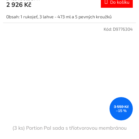
Do košíku
2 926 Kč
Obsah: 1 rukojeť, 3 lahve - 473 ml a 5 pevných kroužků
Kód:
D9776304
3 559 Kč
–15 %
(3 ks) Portion Pal sada s tříotvorovou membránou