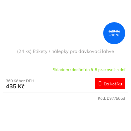
520 Kč
–16 %
(24 ks) Etikety / nálepky pro dávkovací lahve
Skladem : dodání do 6-8 pracovních dní
360 Kč bez DPH
Do košíku
435 Kč
Kód:
D9776663