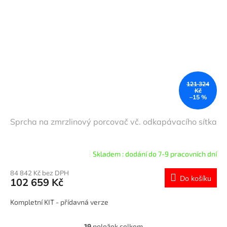
121 324
Kč
–15 %
Sprcha na zmrzlinový porcovač vč. odkapávacího sítka
Skladem : dodání do 7-9 pracovních dní
84 842 Kč bez DPH
Do košíku
102 659 Kč
Kompletní KIT - přídavná verze
19
položek celkem