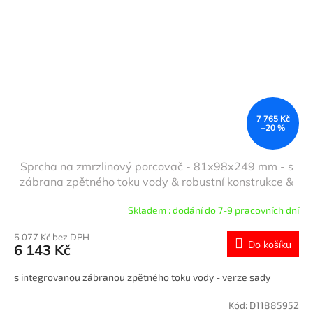
7 765 Kč
–20 %
Sprcha na zmrzlinový porcovač - 81x98x249 mm - s
zábrana zpětného toku vody & robustní konstrukce &
elegantní design & snadné čištění - vč. siebteller
Skladem : dodání do 7-9 pracovních dní
5 077 Kč bez DPH
Do košíku
6 143 Kč
s integrovanou zábranou zpětného toku vody - verze sady
Kód:
D11885952