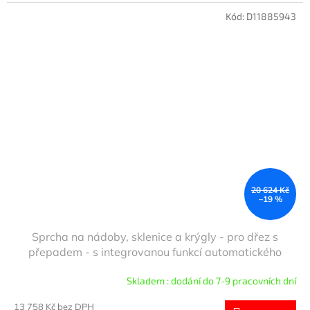
Kód:
D11885943
20 624 Kč
–19 %
Sprcha na nádoby, sklenice a krýgly - pro dřez s
přepadem - s integrovanou funkcí automatického
zastavení vody
Skladem : dodání do 7-9 pracovních dní
13 758 Kč bez DPH