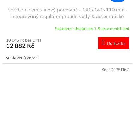
Sprcha na zmrzlinový porcovač - 141x141x110 mm -
integrovaný regulátor proudu vody & automatické
zastavení vody & zábrana zpětného toku vody &
Skladem : dodání do 7-9 pracovních dní
vestavná verze
10 646 Kč bez DPH
Do košíku
12 882 Kč
vestavěná verze
Kód:
D9781162