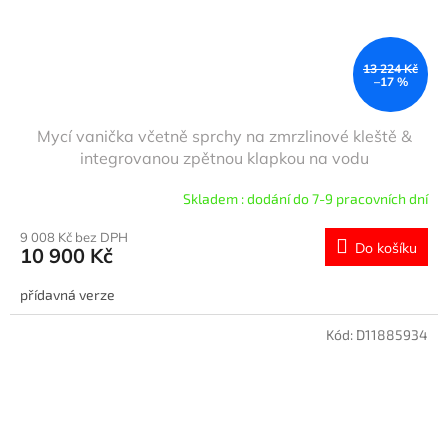
13 224 Kč
–17 %
Mycí vanička včetně sprchy na zmrzlinové kleště &
integrovanou zpětnou klapkou na vodu
Skladem : dodání do 7-9 pracovních dní
9 008 Kč bez DPH
Do košíku
10 900 Kč
přídavná verze
Kód:
D11885934