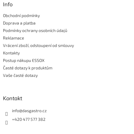
a
Info
t
Obchodní podmínky
í
Doprava a platba
Podmínky ochrany osobních údajů
Reklamace
Vrácení zboží, odstoupení od smlouvy
Kontakty
Postup nákupu ESSOX
Časté dotazy k produktům
Vaše časté dotazy
Kontakt
info
@
dasgastro.cz
+420 477 577 382