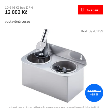
10 646 Kč bez DPH
Do košíku
12 882 Kč
vestavěná verze
Kód:
D9781159
24 872 Kč
–19 %
Mycí vanička včetně sprchny na zmzlinové kleště &