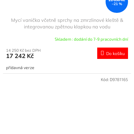
–21 %
Mycí vanička včetně sprchy na zmrzlinové kleště &
integrovanou zpětnou klapkou na vodu
Skladem : dodání do 7-9 pracovních dní
14 250 Kč bez DPH
Do košíku
17 242 Kč
přídavná verze
Kód:
D9781165