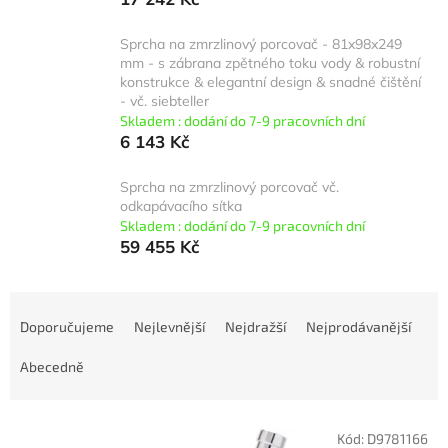
Sprcha na zmrzlinový porcovač - 81x98x249
mm - s zábrana zpětného toku vody & robustní
konstrukce & elegantní design & snadné čištění
- vč. siebteller
Skladem : dodání do 7-9 pracovních dní
6 143 Kč
Sprcha na zmrzlinový porcovač vč.
odkapávacího sítka
Skladem : dodání do 7-9 pracovních dní
59 455 Kč
Ř
a
Doporučujeme
Nejlevnější
Nejdražší
Nejprodávanější
z
e
Abecedně
n
í
V
p
Kód:
D9781166