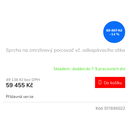
69 397 Kč
–14 %
Sprcha na zmrzlinový porcovač vč. odkapávacího sítka
Skladem : dodání do 7-9 pracovních dní
49 136 Kč bez DPH
Do košíku
59 455 Kč
Přídavná verze
Kód:
D11886022