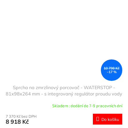
10 798 Kč
–17 %
Sprcha na zmrzlinový porcovač - WATERSTOP -
81x98x264 mm - s integrovaný regulátor proudu vody
& automatické zastavení vody & zábrana zpětného
Skladem : dodání do 7-9 pracovních dní
toku vody & robustní konstrukce & elegantní design &
snadné čištění - vč. siebteller
7 370 Kč bez DPH
Do košíku
8 918 Kč