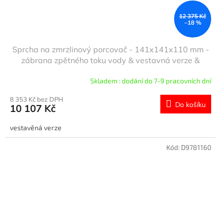
12 375 Kč
–18 %
Sprcha na zmrzlinový porcovač - 141x141x110 mm -
zábrana zpětného toku vody & vestavná verze &
robustní konstrukce & elegantní design - vč. sítového
Skladem : dodání do 7-9 pracovních dní
talíře & vložka sítka
8 353 Kč bez DPH
Do košíku
10 107 Kč
vestavěná verze
Kód:
D9781160