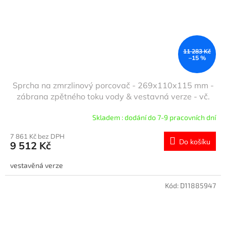
11 283 Kč
–15 %
Sprcha na zmrzlinový porcovač - 269x110x115 mm -
zábrana zpětného toku vody & vestavná verze - vč.
odkapávací misky & přepadového potrubí &
Skladem : dodání do 7-9 pracovních dní
odklepávacího profilu & odkapávacího držáku na
porcovač
7 861 Kč bez DPH
Do košíku
9 512 Kč
vestavěná verze
Kód:
D11885947