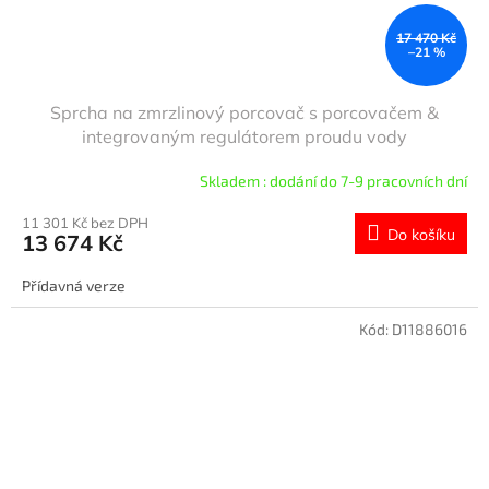
17 470 Kč
–21 %
Sprcha na zmrzlinový porcovač s porcovačem &
integrovaným regulátorem proudu vody
Skladem : dodání do 7-9 pracovních dní
11 301 Kč bez DPH
Do košíku
13 674 Kč
Přídavná verze
Kód:
D11886016