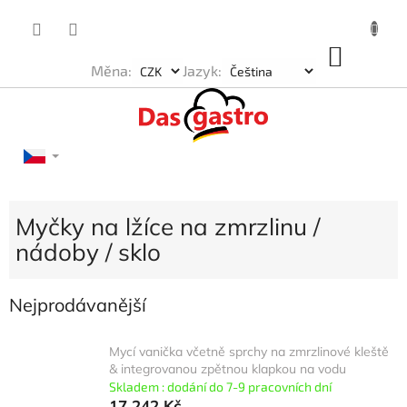
Přejít
na
obsah
NÁKU
Měna:
Jazyk:
KOŠÍK
Myčky na lžíce na zmrzlinu /
nádoby / sklo
Nejprodávanější
Mycí vanička včetně sprchy na zmrzlinové kleště
& integrovanou zpětnou klapkou na vodu
Skladem : dodání do 7-9 pracovních dní
17 242 Kč