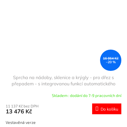
16 864 Kč
–20 %
Sprcha na nádoby, sklenice a krýgly - pro dřez s
přepadem - s integrovanou funkcí automatického
zastavení vody
Skladem : dodání do 7-9 pracovních dní
11 137 Kč bez DPH
Do košíku
13 476 Kč
Vestavěná verze