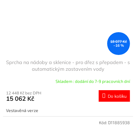
18 077 Kč
–16 %
Sprcha na nádoby a sklenice - pro dřez s přepadem - s
automatickým zastavením vody
Skladem : dodání do 7-9 pracovních dní
12 448 Kč bez DPH
Do košíku
15 062 Kč
Vestavěná verze
Kód:
D11885938