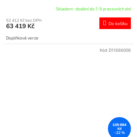
Skladem : dodání do 7-9 pracovních dní
52 412 Kč bez DPH
Do košíku
63 419 Kč
Doplňková verze
Kód:
D11886008
135 884
Kč
–22 %