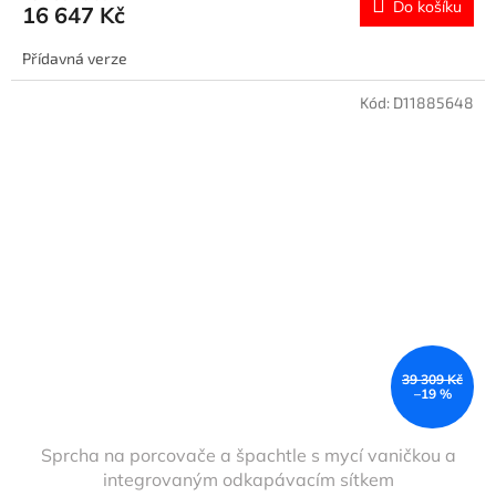
Do košíku
16 647 Kč
Přídavná verze
Kód:
D11885648
39 309 Kč
–19 %
Sprcha na porcovače a špachtle s mycí vaničkou a
integrovaným odkapávacím sítkem