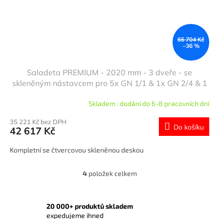
66 704 Kč
–36 %
Saladeta PREMIUM - 2020 mm - 3 dveře - se
skleněným nástavcem pro 5x GN 1/1 & 1x GN 2/4 & 1
police - žulová pracovní deska
Skladem : dodání do 6-8 pracovních dní
35 221 Kč bez DPH
Do košíku
42 617 Kč
Kompletní se čtvercovou skleněnou deskou
4
položek celkem
O
v
l
á
20 000+ produktů skladem
d
expedujeme ihned