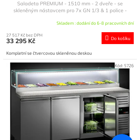
Saladeta PREMIUM - 1510 mm - 2 dveře - se
skleněným nástavcem pro 7x GN 1/3 & 1 police -
žulová pracovní deska
Skladem : dodání do 6-8 pracovních dní
27 517 Kč bez DPH
Do košíku
33 295 Kč
Kompletní se čtvercovou skleněnou deskou
Kód:
5726