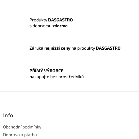
a
c
í
Produkty
DASGASTRO
p
s dopravou
zdarma
r
v
k
y
Záruka
nejnižší ceny
na produkty
DASGASTRO
v
ý
p
i
PŘÍMÝ VÝROBCE
s
nakupujte bez prostředníků
u
Z
á
p
a
Info
t
Obchodní podmínky
í
Doprava a platba