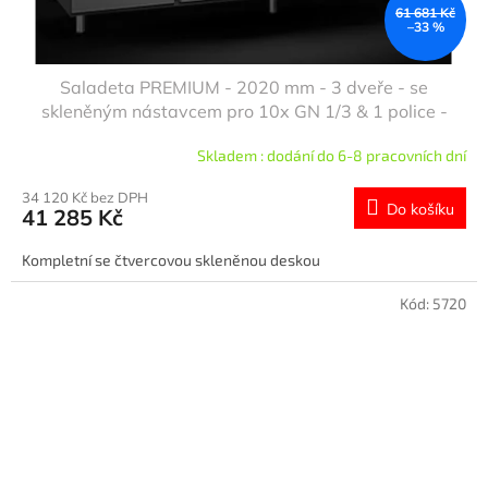
61 681 Kč
–33 %
Saladeta PREMIUM - 2020 mm - 3 dveře - se
skleněným nástavcem pro 10x GN 1/3 & 1 police -
žulová pracovní deska
Skladem : dodání do 6-8 pracovních dní
34 120 Kč bez DPH
Do košíku
41 285 Kč
Kompletní se čtvercovou skleněnou deskou
Kód:
5720