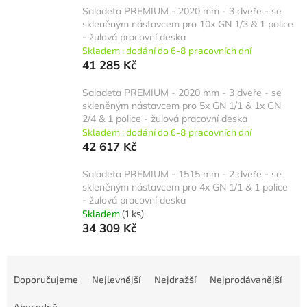
Saladeta PREMIUM - 2020 mm - 3 dveře - se
skleněným nástavcem pro 10x GN 1/3 & 1 police
- žulová pracovní deska
Skladem : dodání do 6-8 pracovních dní
41 285 Kč
Saladeta PREMIUM - 2020 mm - 3 dveře - se
skleněným nástavcem pro 5x GN 1/1 & 1x GN
2/4 & 1 police - žulová pracovní deska
Skladem : dodání do 6-8 pracovních dní
42 617 Kč
Saladeta PREMIUM - 1515 mm - 2 dveře - se
skleněným nástavcem pro 4x GN 1/1 & 1 police
- žulová pracovní deska
Skladem
(1 ks)
34 309 Kč
Ř
a
Doporučujeme
Nejlevnější
Nejdražší
Nejprodávanější
z
Abecedně