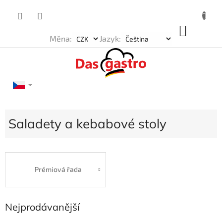
Přejít
na
obsah
NÁKU
Měna:
Jazyk:
KOŠÍK
Saladety a kebabové stoly
Prémiová řada
Nejprodávanější