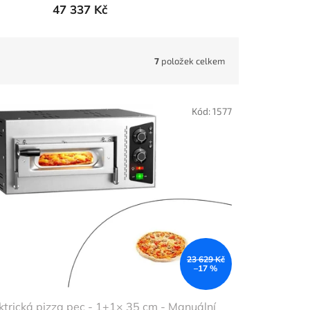
47 337 Kč
7
položek celkem
Kód:
1577
23 629 Kč
–17 %
ktrická pizza pec - 1+1× 35 cm - Manuální