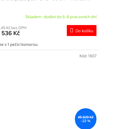
Skladem : dodání do 6-8 pracovních dní
145 Kč bez DPH
Do košíku
 536 Kč
ze s 1 pečicí komorou
Kód:
1607
45 829 Kč
–22 %