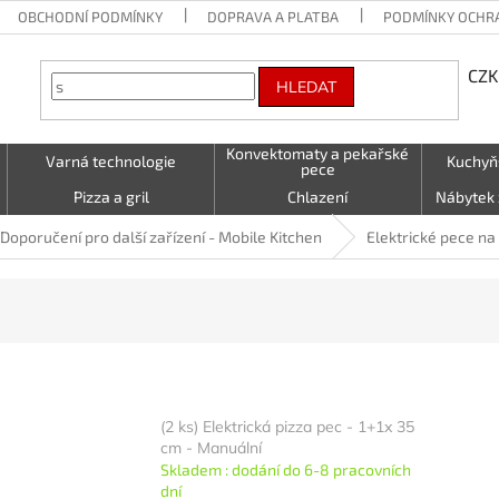
OBCHODNÍ PODMÍNKY
DOPRAVA A PLATBA
PODMÍNKY OCHR
CZK
HLEDAT
Konvektomaty a pekařské
Varná technologie
Kuchyň
pece
Pizza a gril
Chlazení
Nábytek 
Vzduchotechnika
Stolování a Servírování
Textil (utě
Doporučení pro další zařízení - Mobile Kitchen
Elektrické pece na
LED - světelné nápisy
Kontakty
(2 ks) Elektrická pizza pec - 1+1x 35
cm - Manuální
Skladem : dodání do 6-8 pracovních
dní