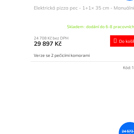
Elektrická pizza pec - 1+1× 35 cm - Manuáln
Skladem : dodání do 6-8 pracovních
24 708 Kč bez DPH
Do koší
29 897 Kč
Verze se 2 pečicími komorami
Kód:
24 573