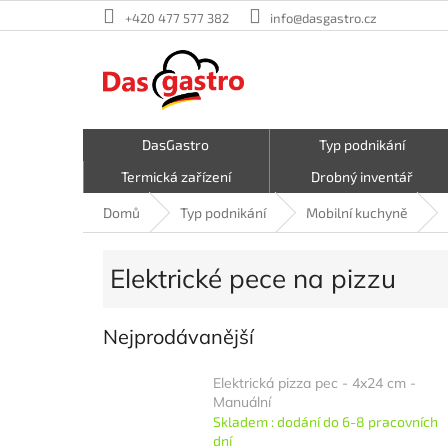
Přejít
+420 477 577 382
info@dasgastro.cz
na
obsah
DasGastro
Typ podnikání
Termická zařízení
Drobný inventář
Malé kuchyňské spotřebiče
Kavárna a zmrzlina
Domů
Typ podnikání
Mobilní kuchyně
Hrnce a pánve
První pomoc
Elektrické pece na pizzu
Nejprodávanější
Elektrická pizza pec - 4x24 cm -
Manuální
Skladem : dodání do 6-8 pracovních
dní