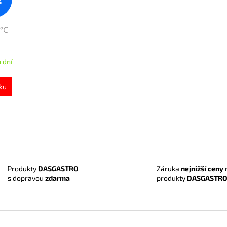
%
 °C
 dní
ku
O
v
l
á
Záruka
nejnižší ceny
Produkty
DASGASTRO
d
produkty
DASGASTR
s dopravou
zdarma
a
c
í
p
r