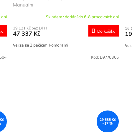
Manuální
 dní
Skladem : dodání do 6-8 pracovních dní
39 121 Kč bez DPH
16 
ku
Do košíku
47 337 Kč
19
Verze se 2 pečicími komorami
Ver
1604
Kód:
D9776806
 Kč
29 585 Kč
%
–17 %