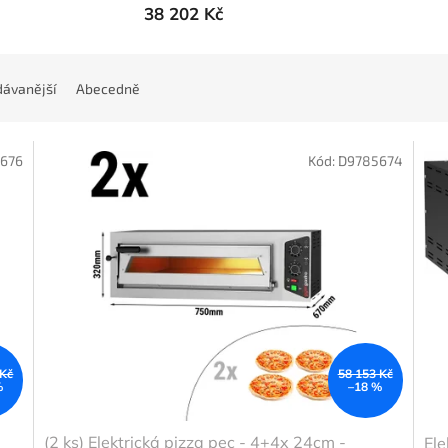
38 202 Kč
ávanější
Abecedně
676
Kód:
D9785674
 Kč
58 153 Kč
%
–18 %
(2 ks) Elektrická pizza pec - 4+4x 24cm -
Ele