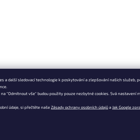
s a další sledovací technologie k poskytování a zlepšování našich služeb, p
nce.
m na "Odmítnout vše" budou použity pouze nezbytné cookies. Svá nastavení m
obní údaje, si přečtěte naše
Zásady ochrany osobních údajů
a
Jak Google zpr