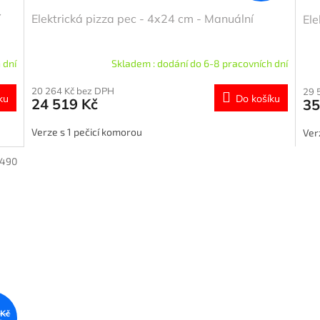
í
Elektrická pizza pec - 4x24 cm - Manuální
Ele
 dní
Skladem : dodání do 6-8 pracovních dní
20 264 Kč bez DPH
29 
ku
Do košíku
24 519 Kč
35
Verze s 1 pečicí komorou
Ver
1490
 Kč