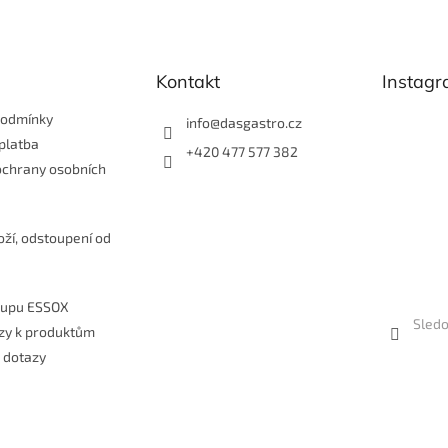
v
k
y
v
Kontakt
Instag
ý
p
i
podmínky
info
@
dasgastro.cz
s
platba
+420 477 577 382
u
ochrany osobních
e
oží, odstoupení od
kupu ESSOX
Sledo
zy k produktům
 dotazy