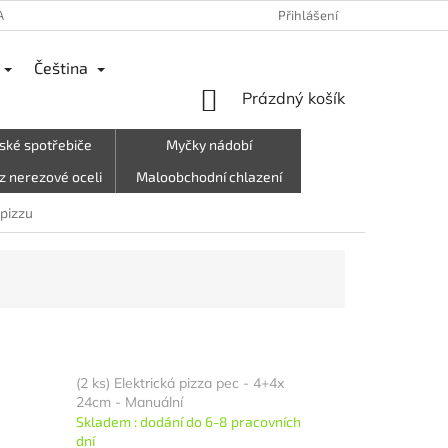
ANY OSOBNÍCH ÚDAJŮ
REKLAMACE
VRÁCENÍ ZBOŽÍ, ODSTOUPEN
Přihlášení
Čeština
NÁKUPNÍ
Prázdný košík
KOŠÍK
ské spotřebiče
Myčky nádobí
z nerezové oceli
Maloobchodní chlazení
rky, oblečení atd.)
Letní stánek☀️
 pizzu
(2 ks) Elektrická pizza pec - 4+4x
24cm - Manuální
Skladem : dodání do 6-8 pracovních
dní