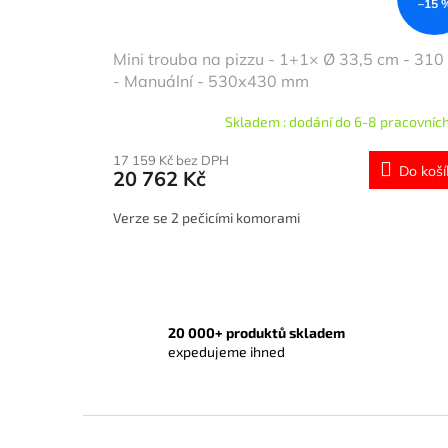
–15 
Mini trouba na pizzu - 1+1× Ø 33,5 cm - 310
- Manuální - 530x430 mm
Skladem : dodání do 6-8 pracovních
17 159 Kč bez DPH
Do koší
20 762 Kč
Verze se 2 pečicími komorami
20 000+ produktů skladem
expedujeme ihned
Z
á