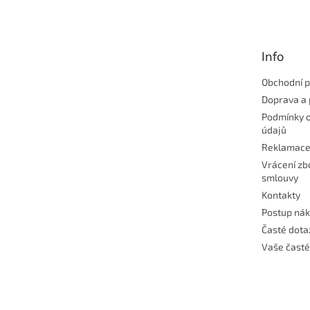
p
a
t
Info
í
Obchodní 
Doprava a 
Podmínky 
údajů
Reklamac
Vrácení zb
smlouvy
Kontakty
Postup ná
Časté dota
Vaše časté