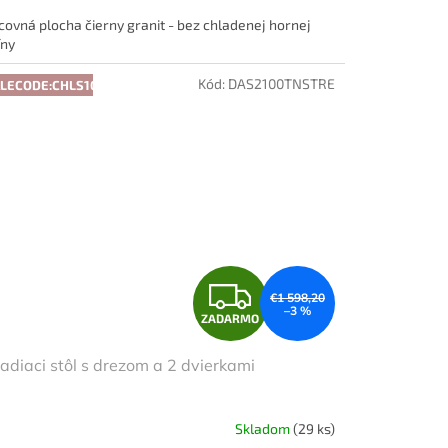
M
covná plocha čierny granit - bez chladenej hornej
O
íny
Kód:
DAS2100TNSTRE
LECODE:CHLS10:10:%
Z
€1 598,20
–3 %
ZADARMO
A
adiaci stôl s drezom a 2 dvierkami
D
A
Skladom
(29 ks)