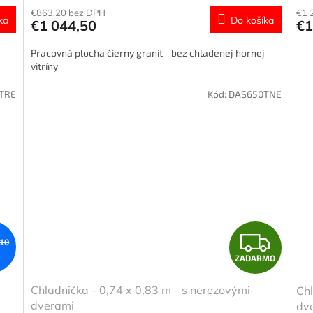
R
€863,20 bez DPH
€1 
ka
Do košíka
€1 044,50
€1
M
Pracovná plocha čierny granit - bez chladenej hornej
O
vitríny
TRE
Kód:
DAS650TNE
Z
,10
ZADARMO
A
Chladnička - 0,74 x 0,83 m - s nerezovými
Chl
D
dverami
dv