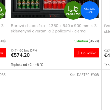
Z
Z
€595,80
–3 %
ZADARMO
MO
A
A
 3
Barová chladnička - 1350 x 540 x 900 mm, s 3
Bar
D
D
sklenenými dverami a 2 policami - čierna
skl
A
A
 ks)
Skladom
(96 ks)
R
R
€474,60 bez DPH
€37
ka
Do košíka
€574,20
€4
M
M
Teplota od +2 ~ +8 °C
Tep
O
O
0BS
Kód:
DASTSC1E90B