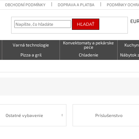
OBCHODNÍ PODMÍNKY
DOPRAVA A PLATBA
PODMÍNKY OCHR
EU
HĽADAŤ
Konvektomaty a pekárske
Varná technologie
Kuchyn
pece
Pizza a gril
Chladenie
Nábytok z
Vetranie
Nastavenie tabuľky
Textil (uto
LED - světelné nápisy
Kontakty
Ostatné vybavenie
Príslušenstvo