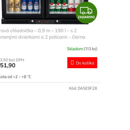
Z
ZADARMO
A
ová chladnička – 0,9 m – 190 l – s 2
D
enenými dvierkami a 2 policami – čierna
A
Skladom
(113 ks)
R
3,50 bez DPH
Do košíka
51,90
M
lota od +2 ~ +8 °C
O
Kód:
DASE9F28