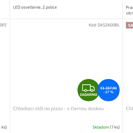
LED osvetlenie, 2 police
Pra
vitr
0PZ
Kód:
DAS2600BL
SA
Z
€1 267,90
–17 %
ZADARMO
A
Chladiaci stôl na pizzu - s čiernou doskou
Chl
D
A
 ks)
Skladom
(7 ks)