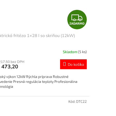
Z
ZADARMO
A
ktrická fritéza 1×28 l so skriňou (12kW)
D
A
Skladom
(5 ks)
R
217,50 bez DPH
Do košíka
 473,20
M
oký výkon 12kW Rýchla príprava Robustné
O
vedenie Presná regulácia teploty Profesionálna
hnológia
Kód:
DTC22