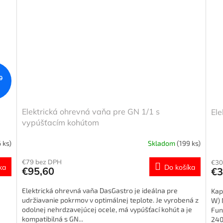
0
Elektrická ohrevná vaňa pre GN 1/1 s
Ele
vypúšťacím kohútom
 ks)
Skladom
(199 ks)
€79 bez DPH
€30
ka
Do košíka
€95,60
€3
Elektrická ohrevná vaňa DasGastro je ideálna pre
Kap
udržiavanie pokrmov v optimálnej teplote. Je vyrobená z
W) 
odolnej nehrdzavejúcej ocele, má vypúšťací kohút a je
Fun
kompatibilná s GN...
240 