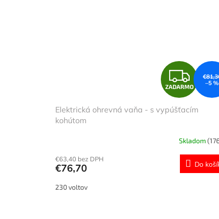
Z
€81,3
–5 %
ZADARMO
A
Elektrická ohrevná vaňa - s vypúšťacím
D
kohútom
A
Skladom
(176
R
€63,40 bez DPH
Do koší
€76,70
M
230 voltov
O