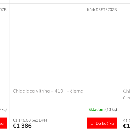
0ZB
Kód:
DSFT370ZB
Chladiaca vitrína – 410 l – čierna
Chl
čie
0 ks)
Skladom
(10 ks)
€1 145,50 bez DPH
€1 
ka
Do košíka
€1 386
€1