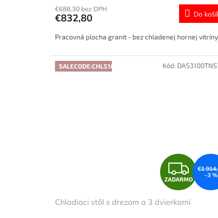
€688,30 bez DPH
Do koší
€832,80
Pracovná plocha granit - bez chladenej hornej vitríny
Kód:
DAS3100TNS
SALECODE:CHLS10:10:%
Z
€1 914
–3 %
ZADARMO
A
Chladiaci stôl s drezom a 3 dvierkami
D