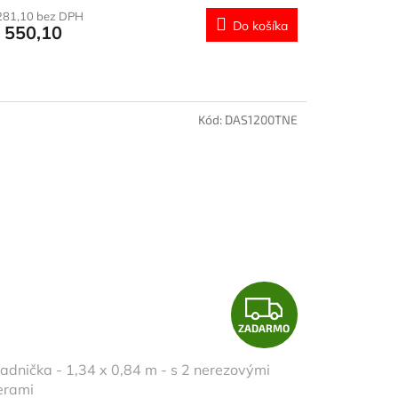
R
281,10 bez DPH
Do košíka
 550,10
M
O
Kód:
DAS1200TNE
Z
ZADARMO
A
adnička - 1,34 x 0,84 m - s 2 nerezovými
D
erami