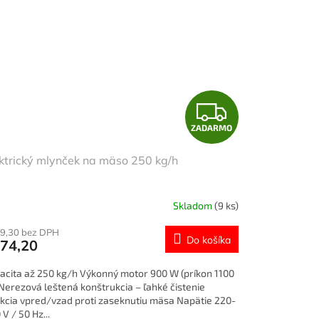
Z
ZADARMO
A
ktrický mlynček na mäso 250 kg/h
D
A
Skladom
(9 ks)
R
9,30 bez DPH
Do košíka
74,20
M
acita až 250 kg/h Výkonný motor 900 W (príkon 1100
O
Nerezová leštená konštrukcia – ľahké čistenie
kcia vpred/vzad proti zaseknutiu mäsa Napätie 220-
V / 50 Hz...