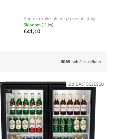
Súprava koliesok pre pracovné stoly
Skladom
(11 ks)
€41,10
3069
položiek celkom
Kód:
DASTSC2E90B