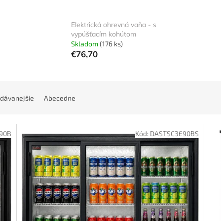
Elektrická ohrevná vaňa - s
vypúšťacím kohútom
Skladom
(176 ks)
€76,70
dávanejšie
Abecedne
90B
Kód:
DASTSC3E90BS