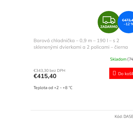
Z
€473,
–12 
ZADARMO
A
Barová chladnička – 0,9 m – 190 l – s 2
D
sklenenými dvierkami a 2 policami – čierna
A
Skladom
(74
R
€343,30 bez DPH
Do koší
€415,40
M
Teplota od +2 ~ +8 °C
O
Kód:
DAS