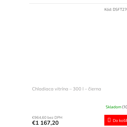
Kód:
DSFT27
Chladiaca vitrína – 300 l – čierna
Skladom
(1
€964,60 bez DPH
Do koší
€1 167,20