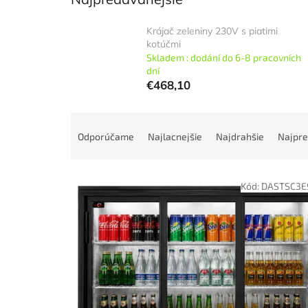
Krájač zeleniny 230V s piatimi
kotúčmi
Skladem : dodání do 6-8 pracovních
dní
€468,10
R
a
Odporúčame
Najlacnejšie
Najdrahšie
Najpre
d
e
V
n
Kód:
DASTSC3E
ý
i
p
e
i
p
s
r
p
o
r
d
o
u
d
k