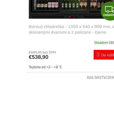
u
t
k
o
t
v
ZADAR
o
v
Barová chladnička - 1350 x 540 x 900 mm, s
sklenenými dverami a 2 policami - čierna
Skladom
(86
€445,40 bez DPH
Do koší
€538,90
Teplota od +2 ~ +8 °C
Kód:
DASTSC2E9