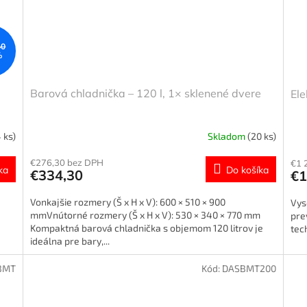
40
%
Barová chladnička – 120 l, 1× sklenené dvere
Ele
 ks)
Skladom
(20 ks)
€276,30 bez DPH
€1 
ka
Do košíka
€334,30
€1
Vonkajšie rozmery (Š x H x V): 600 × 510 × 900
Vys
mmVnútorné rozmery (Š x H x V): 530 × 340 × 770 mm
pre
Kompaktná barová chladnička s objemom 120 litrov je
tec
ideálna pre bary,...
BMT
Kód:
DASBMT200