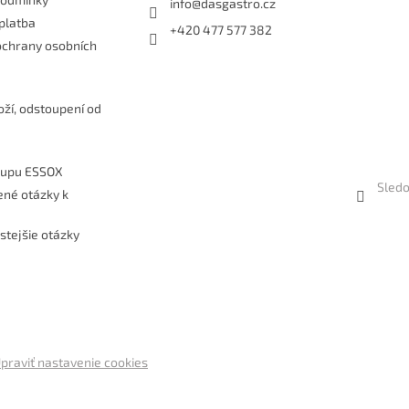
info
@
dasgastro.cz
platba
+420 477 577 382
ochrany osobních
e
oží, odstoupení od
kupu ESSOX
Sledo
ené otázky k
stejšie otázky
praviť nastavenie cookies