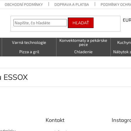
OBCHODNÍ PODMÍNKY
DOPRAVA A PLATBA
PODMÍNKY OCHR
EU
HĽADAŤ
Konvektomaty a pekárske
Varná technologie
Kuchyn
pece
Pizza a gril
Chladenie
Nábytok z
Vetranie
Nastavenie tabuľky
Textil (uto
LED - světelné nápisy
Kontakty
u ESSOX
Kontakt
Instag
podmínky