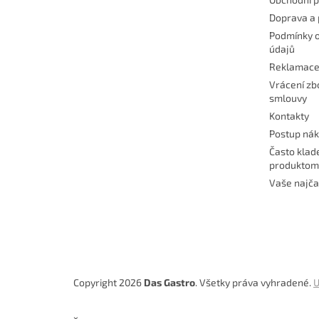
Doprava a 
Podmínky 
údajů
Reklamac
Vrácení zb
smlouvy
Kontakty
Postup ná
Často klad
produktom
Vaše najča
Copyright 2026
Das Gastro
. Všetky práva vyhradené.
U
×