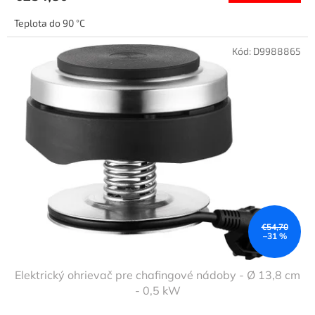
Teplota do 90 °C
Kód:
D9988865
€54,70
–31 %
Elektrický ohrievač pre chafingové nádoby - Ø 13,8 cm
- 0,5 kW