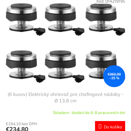
Kód:
D14219195
€362,30
–35 %
(6 kusov) Elektrický ohrievač pre chafingové nádoby -
Ø 13,8 cm
Skladem : dodání do 6-8 pracovních dní
€194,10 bez DPH
Do košíka
€234,80