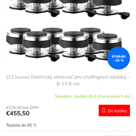
s
d
p
u
r
k
o
t
d
o
u
v
k
t
o
€719,60
–36 %
v
(12 kusov) Elektrický ohrievač pre chafingové nádoby -
Ø 13,8 cm
Skladem : dodání do 6-8 pracovních dní
€376,50 bez DPH
Do košíka
€455,50
Teplota do 90 °C