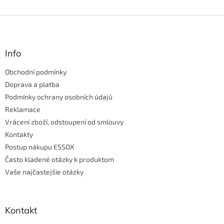
p
i
Z
s
á
u
p
ä
Info
t
Obchodní podmínky
i
e
Doprava a platba
Podmínky ochrany osobních údajů
Reklamace
Vrácení zboží, odstoupení od smlouvy
Kontakty
Postup nákupu ESSOX
Často kladené otázky k produktom
Vaše najčastejšie otázky
Kontakt