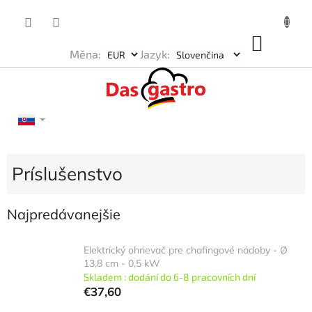
Prejsť
na
obsah
NÁKU
Měna:
Jazyk:
KOŠÍK
Príslušenstvo
Najpredávanejšie
Elektrický ohrievač pre chafingové nádoby - Ø
13,8 cm - 0,5 kW
Skladem : dodání do 6-8 pracovních dní
€37,60