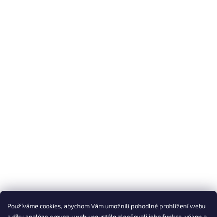
Používáme cookies, abychom Vám umožnili pohodlné prohlížení webu
a díky analýze provozu webu neustále zlepšovali jeho funkce, výkon a