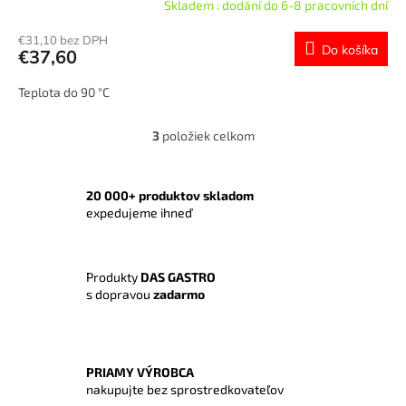
Skladem : dodání do 6-8 pracovních dní
€31,10 bez DPH
Do košíka
€37,60
Teplota do 90 °C
3
položiek celkom
O
v
l
á
20 000+ produktov skladom
d
expedujeme ihneď
a
c
i
Produkty
DAS GASTRO
e
s dopravou
zadarmo
p
r
v
k
y
PRIAMY VÝROBCA
v
nakupujte bez sprostredkovateľov
ý