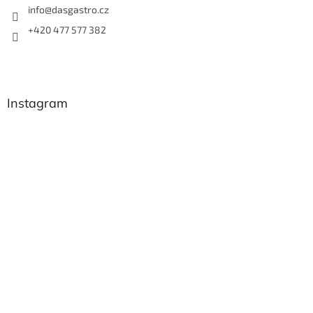
info
@
dasgastro.cz
+420 477 577 382
Instagram