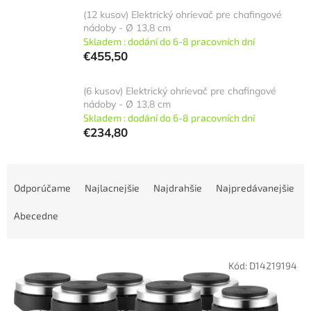
(12 kusov) Elektrický ohrievač pre chafingové
nádoby - Ø 13,8 cm
Skladem : dodání do 6-8 pracovních dní
€455,50
(6 kusov) Elektrický ohrievač pre chafingové
nádoby - Ø 13,8 cm
Skladem : dodání do 6-8 pracovních dní
€234,80
R
a
Odporúčame
Najlacnejšie
Najdrahšie
Najpredávanejšie
d
e
Abecedne
n
i
V
e
Kód:
D14219194
ý
p
p
r
i
o