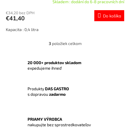
Skladem : dodání do 6-8 pracovních dní
€34,20 bez DPH
Do košíka
€41,40
Kapacita : 0,4 litra
3
položiek celkom
O
v
l
á
20 000+ produktov skladom
d
expedujeme ihneď
a
c
i
Produkty
DAS GASTRO
e
s dopravou
zadarmo
p
r
v
k
y
PRIAMY VÝROBCA
v
nakupujte bez sprostredkovateľov
ý