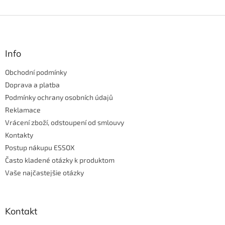
p
i
Z
s
á
u
p
ä
Info
t
Obchodní podmínky
i
e
Doprava a platba
Podmínky ochrany osobních údajů
Reklamace
Vrácení zboží, odstoupení od smlouvy
Kontakty
Postup nákupu ESSOX
Často kladené otázky k produktom
Vaše najčastejšie otázky
Kontakt