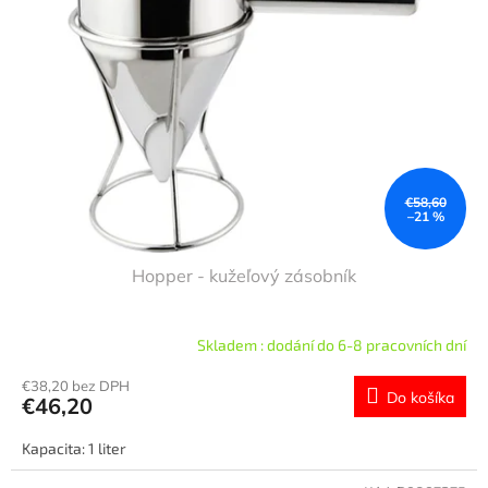
s
d
p
u
r
k
o
t
d
o
u
v
k
t
o
€58,60
–21 %
v
Hopper - kužeľový zásobník
Skladem : dodání do 6-8 pracovních dní
€38,20 bez DPH
Do košíka
€46,20
Kapacita: 1 liter