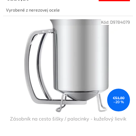
Vyrobené z nerezovej ocele
Kód:
D9784079
€51,80
–20 %
Zásobník na cesto šišky / palacinky - kužeľový lievik