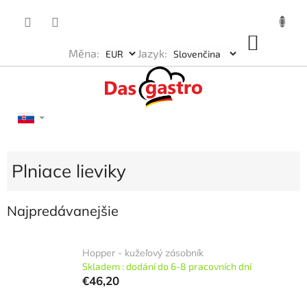
Prejsť
na
obsah
NÁKU
Měna:
Jazyk:
KOŠÍK
Plniace lieviky
Najpredávanejšie
Hopper - kužeľový zásobník
Skladem : dodání do 6-8 pracovních dní
€46,20