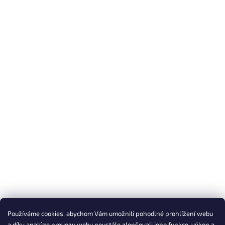
Používáme cookies, abychom Vám umožnili pohodlné prohlížení webu
a díky analýze provozu webu neustále zlepšovali jeho funkce, výkon a