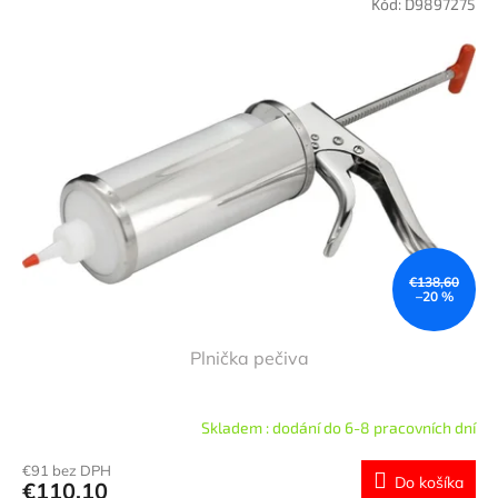
Kód:
D9897275
€138,60
–20 %
Plnička pečiva
Skladem : dodání do 6-8 pracovních dní
€91 bez DPH
Do košíka
€110,10