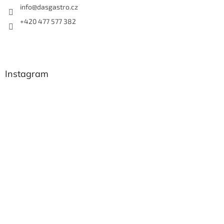
info
@
dasgastro.cz
+420 477 577 382
Instagram