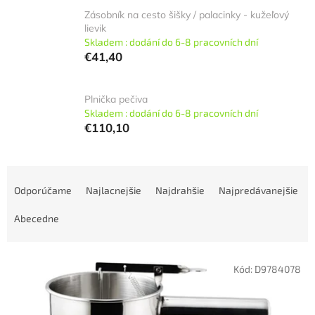
Zásobník na cesto šišky / palacinky - kužeľový
lievik
Skladem : dodání do 6-8 pracovních dní
€41,40
Plnička pečiva
Skladem : dodání do 6-8 pracovních dní
€110,10
R
a
Odporúčame
Najlacnejšie
Najdrahšie
Najpredávanejšie
d
e
Abecedne
n
i
V
e
Kód:
D9784078
ý
p
p
r
i
o