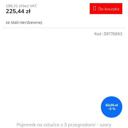
186,31 zł bez VAT
Do koszyka
225,44 zł
ze stali nierdzewnej
Kod :
D9778863
50,95 zł
–9 %
Pojemnik na sztućce z 3 przegrodami - szary