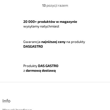
13
pozycji razem
K
o
n
t
20 000+ produktów w magazynie
r
wysyłamy natychmiast
o
l
k
Gwarancja
najniższej ceny
na produkty
i
DASGASTRO
l
i
s
t
Produkty
DAS GASTRO
y
z
darmową dostawą
S
t
o
p
Info
k
Warunki handlowe