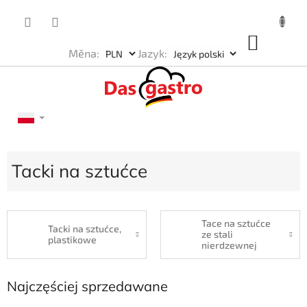
Przejść
do
treści
KOSZ
Měna:
Jazyk:
Tacki na sztućce
Tace na sztućce
Tacki na sztućce,
ze stali
plastikowe
nierdzewnej
Najczęściej sprzedawane