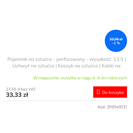
33,96 zł
–1 %
Pojemnik na sztućce - perforowany - wysokość: 13,5 |
Uchwyt na sztućce | Koszyk na sztućce | Kubki na
sztućce | Uchwyt na sztućce
W magazynie: wysyłka w ciągu 6–8 dni roboczych
27,55 zł bez VAT
Do koszyka
33,33 zł
Kod :
D10149131