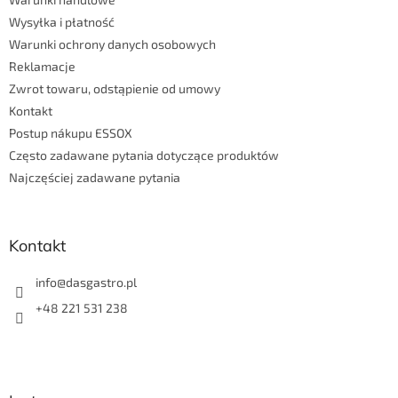
a
Wysyłka i płatność
Warunki ochrony danych osobowych
Reklamacje
Zwrot towaru, odstąpienie od umowy
Kontakt
Postup nákupu ESSOX
Często zadawane pytania dotyczące produktów
Najczęściej zadawane pytania
Kontakt
info
@
dasgastro.pl
+48 221 531 238