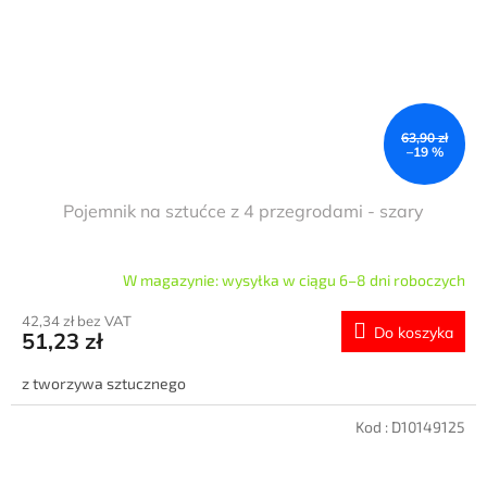
63,90 zł
–19 %
Pojemnik na sztućce z 4 przegrodami - szary
W magazynie: wysyłka w ciągu 6–8 dni roboczych
42,34 zł bez VAT
Do koszyka
51,23 zł
z tworzywa sztucznego
Kod :
D10149125