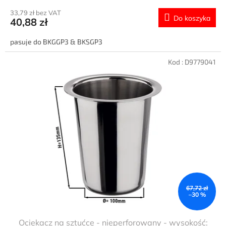
33,79 zł bez VAT
Do koszyka
40,88 zł
pasuje do BKGGP3 & BKSGP3
Kod :
D9779041
67,72 zł
–30 %
Ociekacz na sztućce - nieperforowany - wysokość: