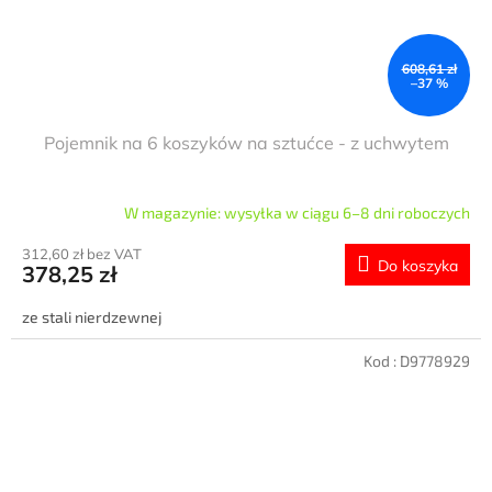
608,61 zł
–37 %
Pojemnik na 6 koszyków na sztućce - z uchwytem
W magazynie: wysyłka w ciągu 6–8 dni roboczych
312,60 zł bez VAT
Do koszyka
378,25 zł
ze stali nierdzewnej
Kod :
D9778929