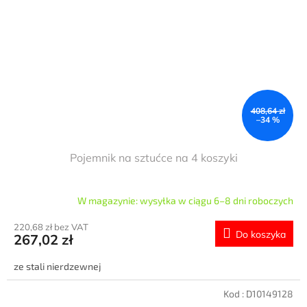
408,64 zł
–34 %
Pojemnik na sztućce na 4 koszyki
W magazynie: wysyłka w ciągu 6–8 dni roboczych
220,68 zł bez VAT
Do koszyka
267,02 zł
ze stali nierdzewnej
Kod :
D10149128