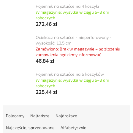
Pojemnik na sztućce na 4 koszyki
W magazynie: wysyłka w ciągu 6–8 dni
roboczych
272,46 zł
Ociekacz na sztućce - nieperforowany -
wysokość: 13,5 cm
Zamówiono: Brak w magazynie – po złożeniu
zamowienia będziemy informować
46,84 zł
Pojemnik na sztućce na 5 koszyków
W magazynie: wysyłka w ciągu 6–8 dni
roboczych
225,44 zł
S
o
Polecamy
Najtańsze
Najdroższe
r
t
Najczęściej sprzedawane
Alfabetycznie