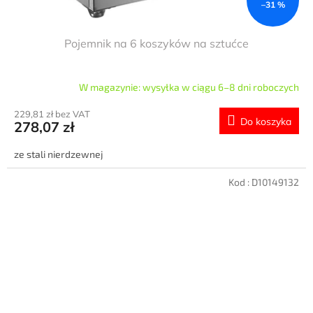
–31 %
Pojemnik na 6 koszyków na sztućce
W magazynie: wysyłka w ciągu 6–8 dni roboczych
229,81 zł bez VAT
Do koszyka
278,07 zł
ze stali nierdzewnej
Kod :
D10149132