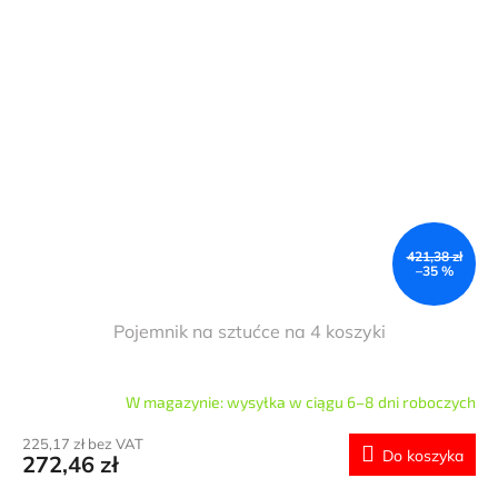
421,38 zł
–35 %
Pojemnik na sztućce na 4 koszyki
W magazynie: wysyłka w ciągu 6–8 dni roboczych
225,17 zł bez VAT
Do koszyka
272,46 zł