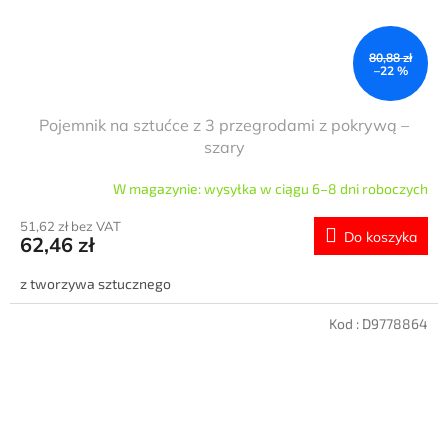
80,88 zł
–22 %
Pojemnik na sztućce z 3 przegrodami z pokrywą –
szary
W magazynie: wysyłka w ciągu 6–8 dni roboczych
51,62 zł bez VAT
Do koszyka
62,46 zł
z tworzywa sztucznego
Kod :
D9778864