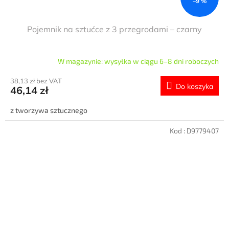
–9 %
Pojemnik na sztućce z 3 przegrodami – czarny
W magazynie: wysyłka w ciągu 6–8 dni roboczych
38,13 zł bez VAT
Do koszyka
46,14 zł
z tworzywa sztucznego
Kod :
D9779407