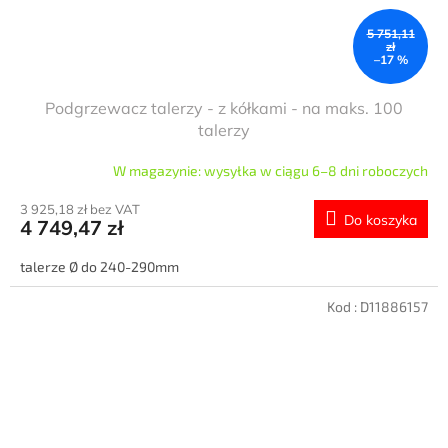
5 751,11
zł
–17 %
Podgrzewacz talerzy - z kółkami - na maks. 100
talerzy
W magazynie: wysyłka w ciągu 6–8 dni roboczych
3 925,18 zł bez VAT
Do koszyka
4 749,47 zł
talerze Ø do 240-290mm
Kod :
D11886157