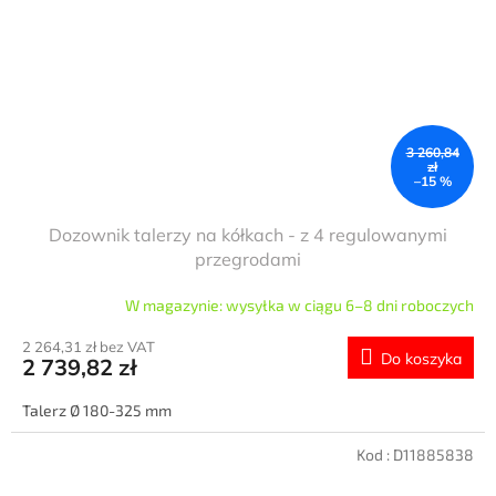
3 260,84
zł
–15 %
Dozownik talerzy na kółkach - z 4 regulowanymi
przegrodami
W magazynie: wysyłka w ciągu 6–8 dni roboczych
2 264,31 zł bez VAT
Do koszyka
2 739,82 zł
Talerz Ø 180-325 mm
Kod :
D11885838