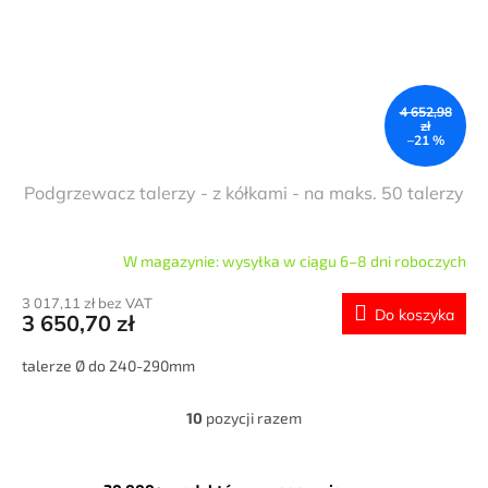
4 652,98
zł
–21 %
Podgrzewacz talerzy - z kółkami - na maks. 50 talerzy
W magazynie: wysyłka w ciągu 6–8 dni roboczych
3 017,11 zł bez VAT
Do koszyka
3 650,70 zł
talerze Ø do 240-290mm
10
pozycji razem
K
o
n