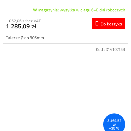
W magazynie: wysyłka w ciągu 6–8 dni roboczych
1 062,06 zł bez VAT
Do koszyka
1 285,09 zł
Talerze Ø do 305mm
Kod :
D14107153
3 469,52
zł
–35 %