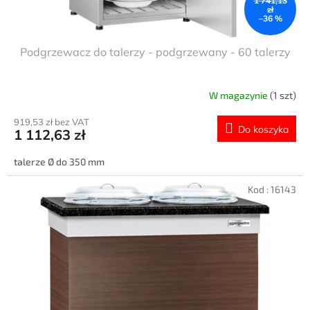
1 741,13
zł
–36 %
Podgrzewacz do talerzy - podgrzewany - 60 talerzy
W magazynie
(1 szt)
919,53 zł bez VAT
Do koszyka
1 112,63 zł
talerze Ø do 350 mm
Kod :
16143