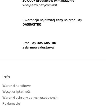
t
20 000+ produktów w magazynie
r
wysyłamy natychmiast
o
l
k
Gwarancja
najniższej ceny
na produkty
i
DASGASTRO
l
i
s
t
Produkty
DAS GASTRO
y
z
darmową dostawą
S
t
o
p
Info
k
Warunki handlowe
a
Wysyłka i płatność
Warunki ochrony danych osobowych
Reklamacje