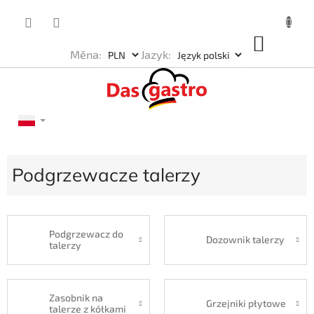
Przejść
do
treści
KOSZ
Měna:
Jazyk:
Podgrzewacze talerzy
Podgrzewacz do
Dozownik talerzy
talerzy
Zasobnik na
Grzejniki płytowe
talerze z kółkami