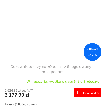
3 856,72
zł
–17 %
Dozownik talerzy na kółkach - z 6 regulowanymi
przegrodami
W magazynie: wysyłka w ciągu 6–8 dni roboczych
2 626,36 zł bez VAT
Do koszyka
3 177,90 zł
Talerz Ø 180-325 mm