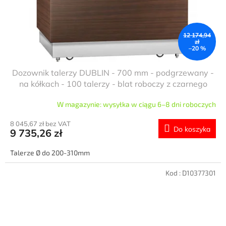
12 174,94
zł
–20 %
Dozownik talerzy DUBLIN - 700 mm - podgrzewany -
na kółkach - 100 talerzy - blat roboczy z czarnego
granitu
W magazynie: wysyłka w ciągu 6–8 dni roboczych
8 045,67 zł bez VAT
Do koszyka
9 735,26 zł
Talerze Ø do 200-310mm
Kod :
D10377301