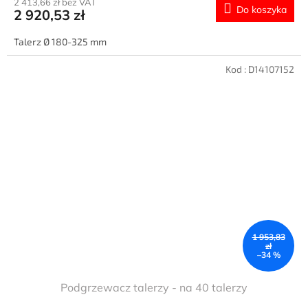
2 413,66 zł bez VAT
Do koszyka
2 920,53 zł
Talerz Ø 180-325 mm
Kod :
D14107152
1 953,83
zł
–34 %
Podgrzewacz talerzy - na 40 talerzy