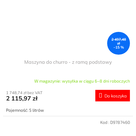
2 497,48
zł
–15 %
Maszyna do churro - z ramą podstawy
W magazynie: wysyłka w ciągu 6–8 dni roboczych
1 748,74 zł bez VAT
Do koszyka
2 115,97 zł
Pojemność: 5 litrów
Kod :
D9787460