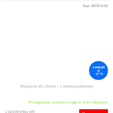
Kod :
D9787458
1 949,59
zł
–17 %
Maszyna do churro - z ramą podstawy
W magazynie: wysyłka w ciągu 6–8 dni roboczych
1 324,49 zł bez VAT