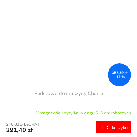
352,39 zł
–17 %
Podstawa do maszyny Churro
W magazynie: wysyłka w ciągu 6–8 dni roboczych
240,83 zł bez VAT
Do koszyka
291,40 zł