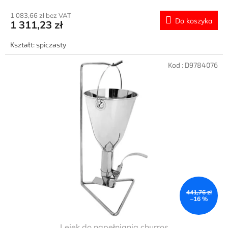
1 083,66 zł bez VAT
Do koszyka
1 311,23 zł
Kształt: spiczasty
Kod :
D9784076
441,76 zł
–16 %
Lejek do napełniania churros