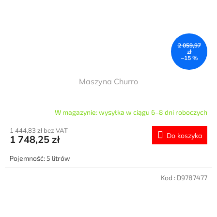
2 059,97
zł
–15 %
Maszyna Churro
W magazynie: wysyłka w ciągu 6–8 dni roboczych
1 444,83 zł bez VAT
Do koszyka
1 748,25 zł
Pojemność: 5 litrów
Kod :
D9787477