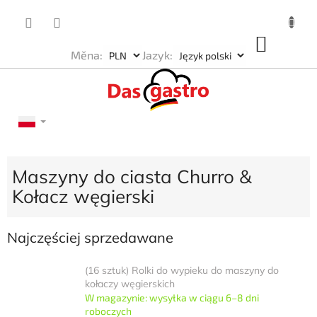
Przejść
do
treści
KOSZ
Měna:
Jazyk:
Maszyny do ciasta Churro &
Kołacz węgierski
Najczęściej sprzedawane
(16 sztuk) Rolki do wypieku do maszyny do
kołaczy węgierskich
W magazynie: wysyłka w ciągu 6–8 dni
roboczych