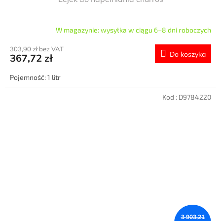
W magazynie: wysyłka w ciągu 6–8 dni roboczych
303,90 zł bez VAT
Do koszyka
367,72 zł
Pojemność: 1 litr
Kod :
D9784220
3 903,21