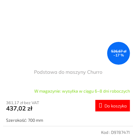
526,67 zł
–17 %
Podstawa do maszyny Churro
W magazynie: wysyłka w ciągu 6–8 dni roboczych
361,17 zł bez VAT
Do koszyka
437,02 zł
Szerokość: 700 mm
Kod :
D9787471