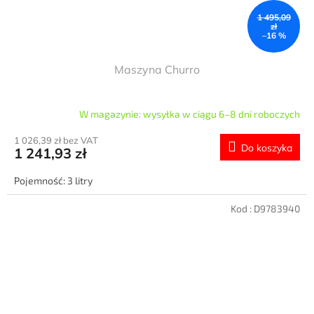
1 495,09
zł
–16 %
Maszyna Churro
W magazynie: wysyłka w ciągu 6–8 dni roboczych
1 026,39 zł bez VAT
Do koszyka
1 241,93 zł
Pojemność: 3 litry
Kod :
D9783940