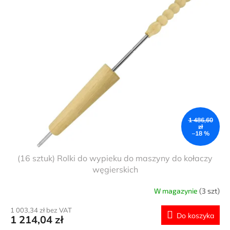
i
n
s
i
t
e
a
p
p
r
r
o
o
d
d
u
u
k
k
t
t
ó
1 486,60
ó
w
zł
–18 %
w
(16 sztuk) Rolki do wypieku do maszyny do kołaczy
węgierskich
W magazynie
(3 szt)
1 003,34 zł bez VAT
Do koszyka
1 214,04 zł