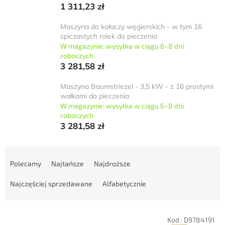
1 311,23 zł
Maszyna do kołaczy węgierskich - w tym 16
spiczastych rolek do pieczenia
W magazynie: wysyłka w ciągu 6–8 dni
roboczych
3 281,58 zł
Maszyna Baumstriezel - 3,5 kW - z 16 prostymi
wałkami do pieczenia
W magazynie: wysyłka w ciągu 6–8 dni
roboczych
3 281,58 zł
S
o
Polecamy
Najtańsze
Najdroższe
r
t
Najczęściej sprzedawane
Alfabetycznie
o
w
L
a
Kod :
D9784191