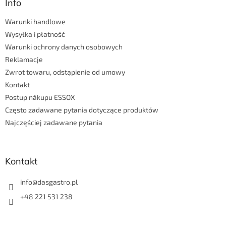
p
Info
k
Warunki handlowe
a
Wysyłka i płatność
Warunki ochrony danych osobowych
Reklamacje
Zwrot towaru, odstąpienie od umowy
Kontakt
Postup nákupu ESSOX
Często zadawane pytania dotyczące produktów
Najczęściej zadawane pytania
Kontakt
info
@
dasgastro.pl
+48 221 531 238