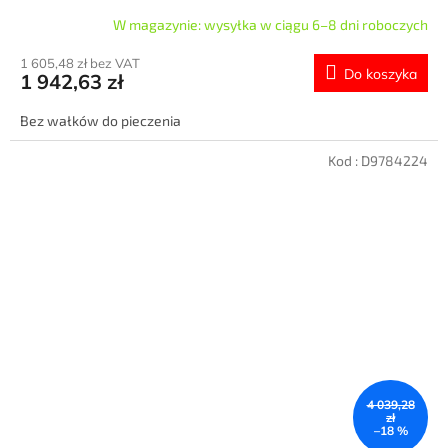
W magazynie: wysyłka w ciągu 6–8 dni roboczych
1 605,48 zł bez VAT
Do koszyka
1 942,63 zł
Bez wałków do pieczenia
Kod :
D9784224
4 039,28
zł
–18 %