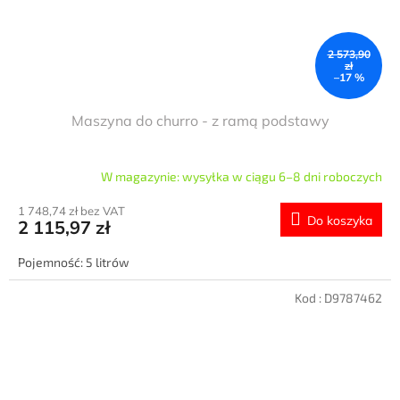
2 573,90
zł
–17 %
Maszyna do churro - z ramą podstawy
W magazynie: wysyłka w ciągu 6–8 dni roboczych
1 748,74 zł bez VAT
Do koszyka
2 115,97 zł
Pojemność: 5 litrów
Kod :
D9787462