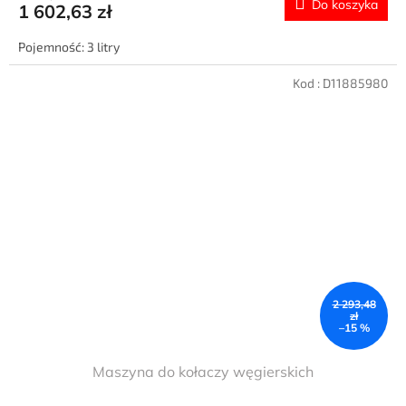
Do koszyka
1 602,63 zł
Pojemność: 3 litry
Kod :
D11885980
2 293,48
zł
–15 %
Maszyna do kołaczy węgierskich