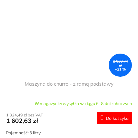
2 038,74
zł
–21 %
Maszyna do churro - z ramą podstawy
W magazynie: wysyłka w ciągu 6–8 dni roboczych
1 324,49 zł bez VAT
Do koszyka
1 602,63 zł
Pojemność: 3 litry