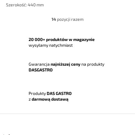
Szerokość: 440 mm
14
pozycji razem
K
o
n
t
20 000+ produktów w magazynie
r
wysyłamy natychmiast
o
l
k
Gwarancja
najniższej ceny
na produkty
i
DASGASTRO
l
i
s
t
Produkty
DAS GASTRO
y
z
darmową dostawą
S
t
o