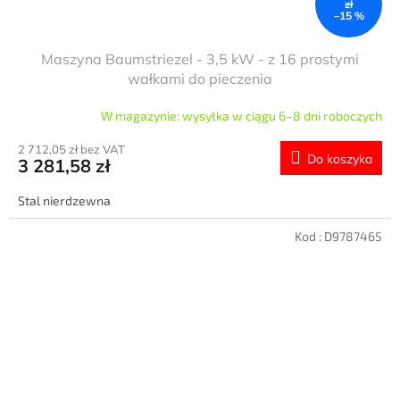
zł
–15 %
Maszyna Baumstriezel - 3,5 kW - z 16 prostymi
wałkami do pieczenia
W magazynie: wysyłka w ciągu 6–8 dni roboczych
2 712,05 zł bez VAT
Do koszyka
3 281,58 zł
Stal nierdzewna
Kod :
D9787465